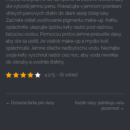
ste vytvorili jemnú penu. Pokračujte v jemnom prenikaní
vlhkých penových štetín do dlaní vašej čistej ruky.
Začnete vidieť uvoľňovanie pigmentu make-up. Kefku
opláchnite, ukazujte špičku kefy nadol pod vlažnou
tečúcou vodou. Pomocou prstov jemne presuňte vlasy,
aby ste sa uistili, že všetok make-up a mydlo boli
spláchnuté. Jemne stlačte nadbytočnú vodu. Nechajte
svoje kefy vyschnúť nadol cez noc, aby voda nevnikla
do obruby a uvoľnila štetiny.
4.2/5 - (6 votes)
P
←
Dočasná farba pre vlasy
Každé vlasy potrebujú vašu
pozornosť
→
o
s
t