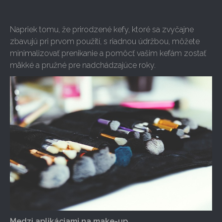
Napriek tomu, že prirodzené kefy, ktoré sa zvyčajne
zbavujú pri prvom použití, s riadnou údržbou, môžete
minimalizovať prenikanie a pomôcť vašim kefám zostať
mäkké a pružné pre nadchádzajúce roky.
Medzi aplikáciami na make-up.