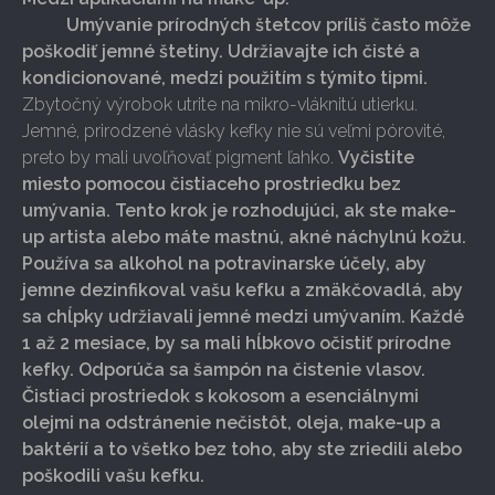
Umývanie prírodných štetcov príliš často môže
poškodiť jemné štetiny. Udržiavajte ich čisté a
kondicionované, medzi použitím s týmito tipmi.
Zbytočný výrobok utrite na mikro-vláknitú utierku.
Jemné, prirodzené vlásky kefky nie sú veľmi pórovité,
preto by mali uvoľňovať pigment ľahko.
Vyčistite
miesto pomocou čistiaceho prostriedku bez
umývania. Tento krok je rozhodujúci, ak ste make-
up artista alebo máte mastnú, akné náchylnú kožu.
Používa sa alkohol na potravinarske účely, aby
jemne dezinfikoval vašu kefku a zmäkčovadlá, aby
sa chĺpky udržiavali jemné medzi umývaním. Každé
1 až 2 mesiace, by sa mali hĺbkovo očistiť prírodne
kefky. Odporúča sa šampón na čistenie vlasov.
Čistiaci prostriedok s kokosom a esenciálnymi
olejmi na odstránenie nečistôt, oleja, make-up a
baktérií a to všetko bez toho, aby ste zriedili alebo
poškodili vašu kefku.