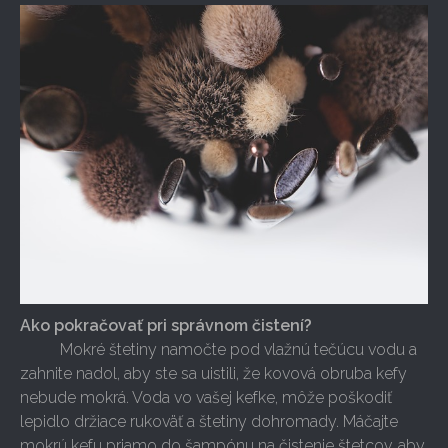
Ako pokračovať pri správnom čistení?
Mokré štetiny namočte pod vlažnú tečúcu vodu a
zahnite nadol, aby ste sa uistili, že kovová obruba kefy
nebude mokrá. Voda vo vašej kefke, môže poškodiť
lepidlo držiace rukoväť a štetiny dohromady. Máčajte
mokrú kefu priamo do šampónu na čistenie štetcov, aby