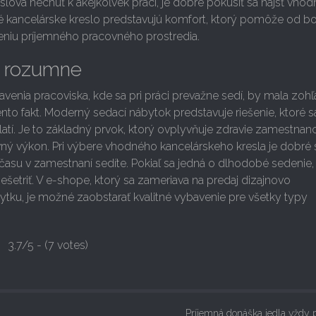
slova nechuť k akejkoľvek práci, je dobré pokúsiť sa nájsť vho
é kancelárske kreslo predstavujú komfort, ktorý pomôže od bol
reniu príjemného pracovného prostredia.
e rozumne
avenia pracoviska, kde sa pri práci prevažne sedí, by mala zohľ
to fakt. Moderný sedací nábytok predstavuje riešenie, ktoré s
atí. Je to základný prvok, ktorý ovplyvňuje zdravie zamestnan
vný výkon. Pri výbere vhodného kancelárskeho kresla je dobré 
času v zamestnaní sedíte. Pokiaľ sa jedná o dlhodobé sedenie, 
 nešetriť. V e-shope, ktorý sa zameriava na predaj dizajnovo
tku, je možné zaobstarať kvalitné vybavenie pre všetky typy
3.7/5 - (7 votes)
Príjemná donáška jedla vždy 