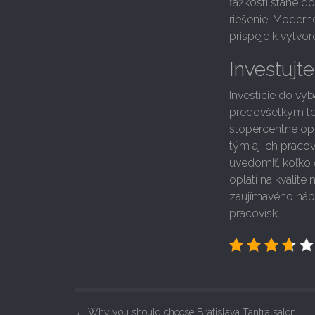
ťažkostí stane do
riešenie. Modern
prispeje k vytvo
Investujt
Investície do vyb
predovšetkým ten
stopercentne opl
tým aj ich praco
uvedomiť, koľko 
oplatí na kvalite
zaujímavého náby
pracovísk.
←
Why you should choose Bratislava Tantra salon