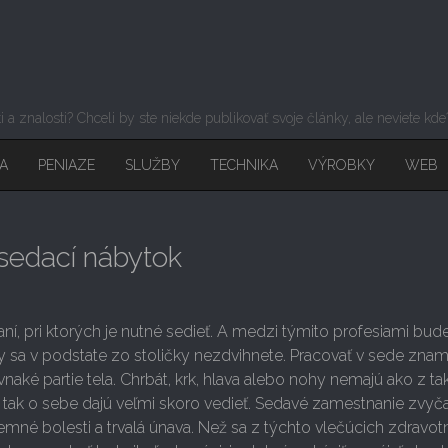
sti a znalosti? Chceli by ste niekde publikovať svoje články, ale neviete kd
A
PENIAZE
SLUŽBY
TECHNIKA
VÝROBKY
WEB
sedací nábytok
í, pri ktorých je nutné sedieť. A medzi týmito profesiami bude 
y sa v podstate zo stoličky nezdvihnete. Pracovať v sede zna
naké partie tela. Chrbát, krk, hlava alebo nohy nemajú ako z ta
A tak o sebe dajú veľmi skoro vedieť. Sedavé zamestnanie zvyč
emné bolesti a trvalá únava. Než sa z týchto vlečúcich zdravo