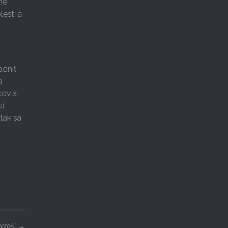
dné
esti a
adniť
a
cov a
si
tak sa
poteší
→