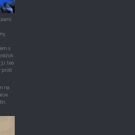
úrami
ny,
rém s
yrážok
.), tea
 proti
ém na
aloe
tín,