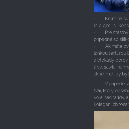
· Krém na suchú
(s olejmi, silikó
· Pre mastný typ 
prípadné so sili
· Ak máte zvýš
ľahkou textúrou 
a blokády pórov. 
tree, šalviu, har
akné, mali by by
· V prípade, 
tvár, ktorý obsah
vera, sacharidy, a
kolagén, chitosa