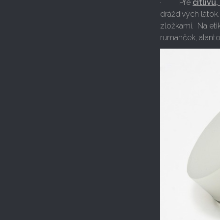
· Pre
citlivú
dráždivých látok
zložkami. Na etik
rumanček, alantoí