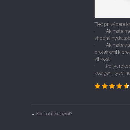
Tiež pri výbere 
· Ak máte menej
vhodný hydratačn
· Ak máte viac 
proteínami k pre
vlhkosti.
· Po 35 rokoch 
kolagén, kyselin
P
←
Kde budeme bývať?
o