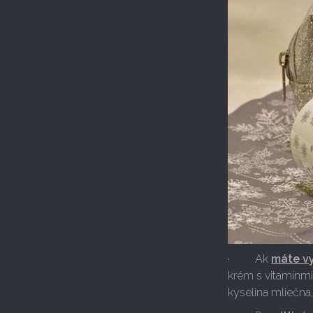
· Ak
máte v
krém s vitamínmi,
kyselina mliečna,