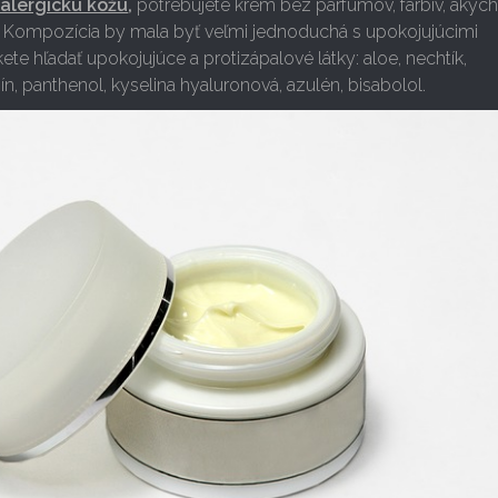
, alergickú kožu
,
potrebujete krém bez parfumov, farbív, akýc
. Kompozícia by mala byť veľmi jednoduchá s upokojujúcimi
ete hľadať upokojujúce a protizápalové látky: aloe, nechtík,
n, panthenol, kyselina hyaluronová, azulén, bisabolol.