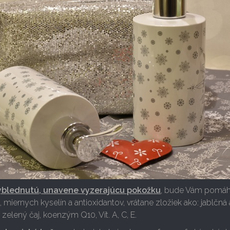
yblednutú, unavene vyzerajúcu pokožku
, bude Vám pomáh
 miernych kyselín a antioxidantov, vrátane zložiek ako: jablčná 
 zelený čaj, koenzým Q10, Vít. A, C, E.