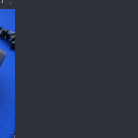
úlohy.