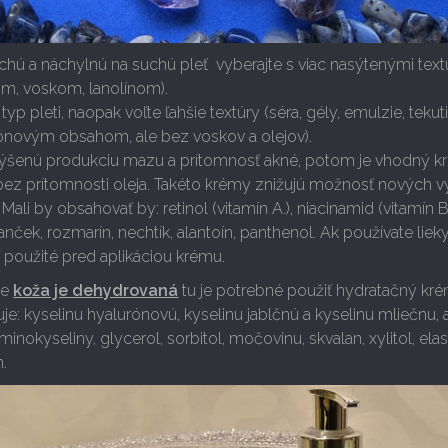
 a náchylnú na suchú pleť vyberajte s viac nasýtenými text
nom, voskom, lanolínom).
pleti, naopak voľte ľahšie textúry (séra, gély, emulzie, tekuti
kónovým obsahom, ale bez voskov a olejov).
enú produkciu mazu a prítomnosť akné, potom je vhodný k
bez prítomnosti oleja. Takéto krémy znižujú možnosť nových v
Mali by obsahovať by: retinol (vitamín A.), niacinamid (vitamín B3
manček, rozmarín, nechtík, alantoín, panthenol. Ak používate lieky
ť použité pred aplikáciou krému.
že
koža je dehydrovaná
tu je potrebné použiť hydratačný kr
uje: kyselinu hyalurónovú, kyselinu jablčnú a kyselinu mliečnu, 
minokyseliny, glycerol, sorbitol, močovinu, skvalan, xylitol, elas
n.