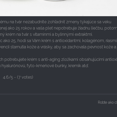
krému na tvár nezabudnite zohľadniť zmeny týkajúce sa veku
 ako 25 rokov a vaša pleť nepotrebuje žiadnu liečbu, potom
ý krém na tvár s vitamínmi a bylinnými extraktmi.
ako 25, hodí sa Vám krém s antioxidantmi, kolagénom, riasmi
vencii starnutia kože a vrásky, aby sa zachovala pevnosť kože a
potrebujete krém s anti-aging zložkami obsahujúcimi antioxi
u hyalurónovú, fyto-kmeňové bunky, kremík atď.
4.6/5 - (7 votes)
Robte ako 