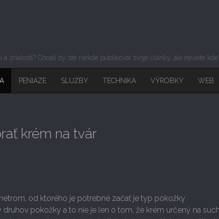
sti a znalosti? Chceli by ste niekde publikovať svoje články, ale neviete kd
A
PENIAZE
SLUŽBY
TECHNIKA
VÝROBKY
WEB
brať krém na tvár
trom, od ktorého je potrebné začať je typ pokožky
ypy druhov pokožky a to nie je len o tom, že krém určený na suc