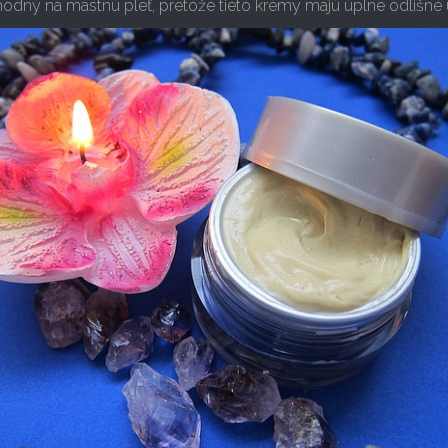
hodný na mastnú pleť, pretože tieto krémy majú úplne odlišné 