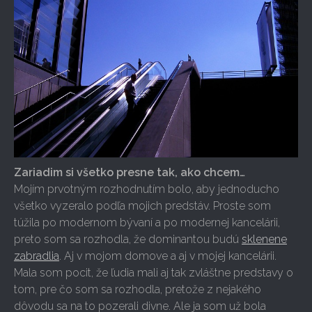
Zariadim si všetko presne tak, ako chcem…
Mojím prvotným rozhodnutím bolo, aby jednoducho
všetko vyzeralo podľa mojich predstáv. Proste som
túžila po modernom bývaní a po modernej kancelárii,
preto som sa rozhodla, že dominantou budú
sklenene
zabradlia
. Aj v mojom domove a aj v mojej kancelárii.
Mala som pocit, že ľudia mali aj tak zvláštne predstavy o
tom, pre čo som sa rozhodla, pretože z nejakého
dôvodu sa na to pozerali divne. Ale ja som už bola