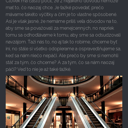
Človek má často pocit, že z nejakého dôvodu nemôže
mať to, čo naozaj chce. Je ťažké povedať, prečo
mávame takéto výčitky a čím je to vlastne spôsobené.
Asi je však jasné, že nemáme príliš veľa dôvodov na to,
aby sme sa považovali za menejcenných, no napriek
tomu sa odhodlávame k tomu, aby sme sa odsudzovali
navzájom. Ťaží nás to, no aj tak to robíme, chceme byť
iní, no stále si všetko odopierame a ospravedlňujeme sa,
keď sa nám niečo nepáči. Ale prečo by sme si nemohli
stáť za tým, čo chceme? A za tým, čo sa nám naozaj
páči? Veď to nie je až také ťažké.