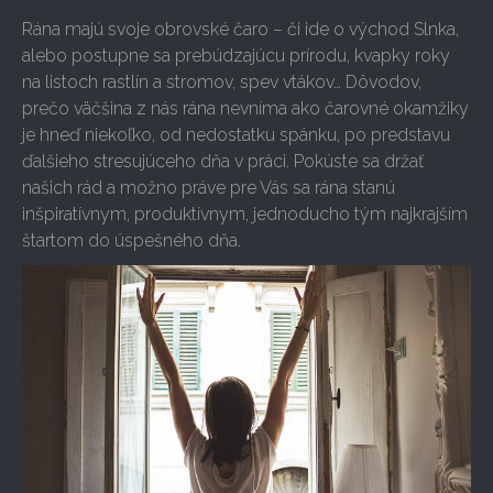
Rána majú svoje obrovské čaro – či ide o východ Slnka,
alebo postupne sa prebúdzajúcu prírodu, kvapky roky
na listoch rastlín a stromov, spev vtákov… Dôvodov,
prečo väčšina z nás rána nevníma ako čarovné okamžiky
je hneď niekoľko, od nedostatku spánku, po predstavu
ďalšieho stresujúceho dňa v práci. Pokúste sa držať
našich rád a možno práve pre Vás sa rána stanú
inšpiratívnym, produktívnym, jednoducho tým najkrajším
štartom do úspešného dňa.