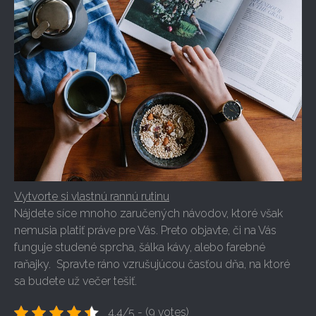
Vytvorte si vlastnú rannú rutinu
Nájdete síce mnoho zaručených návodov, ktoré však
nemusia platiť práve pre Vás. Preto objavte, či na Vás
funguje studené sprcha, šálka kávy, alebo farebné
raňajky. Spravte ráno vzrušujúcou časťou dňa, na ktoré
sa budete už večer tešiť.
4.4/5 - (9 votes)