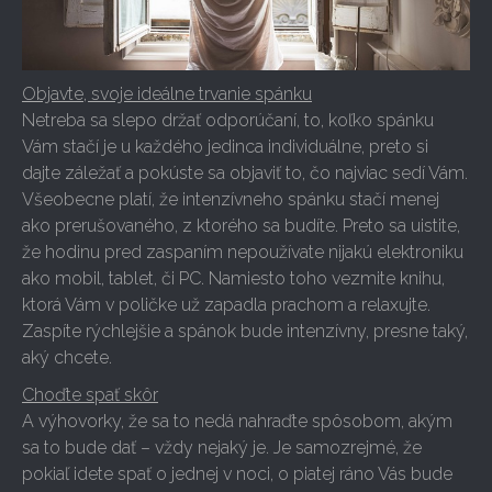
Objavte, svoje ideálne trvanie spánku
Netreba sa slepo držať odporúčaní, to, koľko spánku
Vám stačí je u každého jedinca individuálne, preto si
dajte záležať a pokúste sa objaviť to, čo najviac sedí Vám.
Všeobecne platí, že intenzívneho spánku stačí menej
ako prerušovaného, z ktorého sa budíte. Preto sa uistite,
že hodinu pred zaspaním nepoužívate nijakú elektroniku
ako mobil, tablet, či PC. Namiesto toho vezmite knihu,
ktorá Vám v poličke už zapadla prachom a relaxujte.
Zaspíte rýchlejšie a spánok bude intenzívny, presne taký,
aký chcete.
Choďte spať skôr
A výhovorky, že sa to nedá nahraďte spôsobom, akým
sa to bude dať – vždy nejaký je. Je samozrejmé, že
pokiaľ idete spať o jednej v noci, o piatej ráno Vás bude