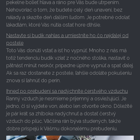
pekelne bolieť hlava a ráno pre Vás bude utrpením.
Nehovoriac o tom, že budete celý deň unavení, bez
nálady a skazíte deň ďalším ľuďom. Je potrebné odolať
lákadlám, ktoré Vás nútia ostať hore dlhšie.
Nastavte si budík nahlas a umiestnite ho čo najďalej od
postele
Toto Vás donúti vstať a ísť ho vypnúť. Mnoho z nás má
totiž tendenciu budík vziať z nočného stolíka, nastaviť o
pätnásť minút neskôr, prípadne úplne vypnúť a spať ďalej.
Ak sa raz dostanete z postele, ľahšie odoláte pokušeniu
znova si ľahnúť do perín.
Ihneď po prebudení sa nadýchnite čerstvého vzduchu
Ranný vzduch je nesmierne príjemný a osviežujúci. Je
jedno, či si vyjdete von, alebo len otvoríte okno. Dôležité
je pár krát sa zhlboka nadýchnuť a dostať čerstvý
vzduch do pľúc. Väčšina rán býva studených, takže
dobre prispejú k Vášmu dokonalému prebudeniu.