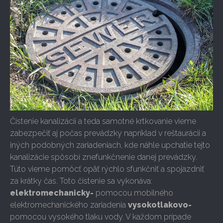
Čistenie kanalizácií a teda samotné krtkovanie vieme
zabezpečiť aj počas prevádzky napríklad v reštaurácii a
iných podobných zariadeniach, kde náhle upchatie tejto
kanalizácie spôsobí znefunkčnenie danej prevádzky.
Túto vieme pomôcť opäť rýchlo sfunkčniť a spojazdniť
za krátky čas. Toto čistenie sa vykonáva:
elektromechanicky-
pomocou mobilného
elektromechanického zariadenia
vysokotlakovo-
pomocou vysokého tlaku vody. V každom prípade