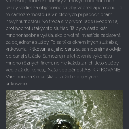
V dnešnej dobe ekonomiky a trhových hodnôt chce
každý vedieť za objednané služby vopred aj ich cenu. Je
to samozrejmosťou a v niektorých prípadoch priam
nevyhnutnosťou. No treba si v prvom rade uvedomiť aj
protihodnotu takýchto služieb. Tá býva často krát
mnohonásobne vyššia, ako prvotná investícia zaplatená
za objednané služby. To sa týka okrem iných služieb aj
krtkovania.
Krtkovanie a jeho cena
sa samozrejme odvíja
od danej situácie. Samozrejme krtkovanie vykonáva
mnoho rôznych firiem, no nie každá z nich tieto služby
vedie až do,,konca,,. Naša spoločnosť AB-KRTKOVANIE
Vám ponúka širokú škálu služieb spojených s
krtkovaním.