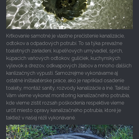
Krtkovanie samotné je vlastne prečistenie kanalizácie,
odtokov a odpadových potrubí. To sa týka prevažne
toaletných zariadení, kúpeľňových umývadiel, spŕch,
kúpacích vaňových odtokov, guličiek, kuchynských
výlevok a drezov, odkvapových žľabov a mnoho ďalších
kanlizačných výpustí. Samozrejme vykonávame aj
ostatné inštalatérske práce, ako je napríklad osadenie
toalety, montáž sanity, rozvody kanalizácie a iné. Taktiež
Vám vieme vykonať monitoring kanalizačného potrubia,
kde vieme zistiť rozsah poškodenia respektíve vieme
určiť miesto opravy kanalizačného potrubia, ktoré je
taktiež v našej réžii vykonávané.