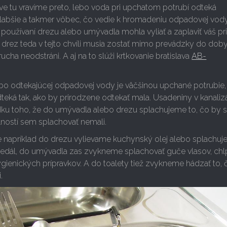
ve tu vravíme preto, lebo voda pri upchatom potrubí odteká
slabšie a takmer vôbec, čo vedie k hromadeniu odpadovej vody
 používaní drezu alebo umývadla mohla vyliať a zaplaviť váš pri
rez teda v tejto chvíli musia zostať mimo prevádzky do doby
rucha neodstráni. A aj na to slúži krtkovanie bratislava
AB-
abo odtekajúcej odpadovej vody je väčšinou upchané potrubie, 
ká tak, ako by prirodzene odtekať mala. Usadeniny v kanalizá
dku toho, že do umývadla alebo drezu splachujeme to, čo by 
ností sem splachovať nemali.
ie napríklad do drezu vylievame kuchynský olej alebo splachu
 jedál, do umývadla zas zvykneme splachovať guče vlasov, chl
gienických prípravkov. A do toalety tiež zvykneme hádzať to, 
.