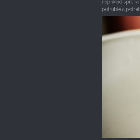
napríklad sprcha
potrubie a potreb