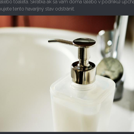
 alebo toaleta. Skrátka ak sa vám doma (alebo v podniku) upch
ujete tento havarijný stav odstrániť.