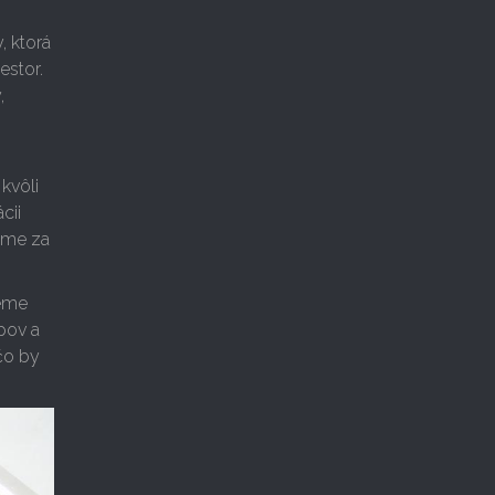
, ktorá
estor.
,
kvôli
cii
sme za
jeme
pov a
čo by