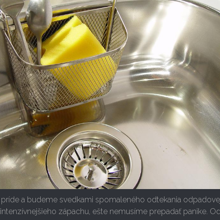
 príde a budeme svedkami spomaleného odtekania odpadovej
 intenzívnejšieho zápachu, ešte nemusíme prepadať panike. O