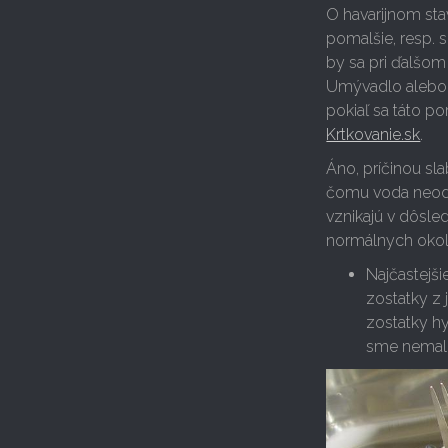
O havarijnom sta
pomalšie, resp. 
by sa pri ďalšom
Umývadlo alebo d
pokiaľ sa táto po
Krtkovanie.sk
.
Áno, príčinou sl
čomu voda neodte
vznikajú v dôsle
normálnych okol
Najčastejš
zostatky z
zostatky hy
sme nemali