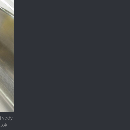
 vody,
dtok