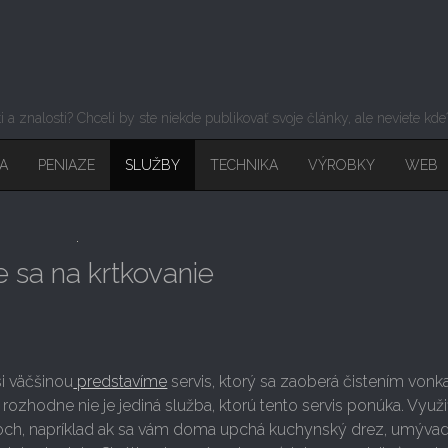
sti a znalosti? Chceli by ste niekde publikovať svoje články, ale neviete kd
A
PENIAZE
SLUŽBY
TECHNIKA
VÝROBKY
WEB
e sa na krtkovanie
i väčšinou
predstavíme
servis, ktorý sa zaoberá čistením vonka
le rozhodne nie je jediná služba, ktorú tento servis ponúka. Využi
doch, napríklad ak sa vám doma upchá kuchynský drez, umývadl