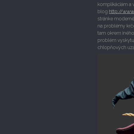
komplikáciám a v
blog
http://www
stránke moderné
na problémy kŕčo
tam okrem iného d
problém vyskytuj
chlopňových uzá