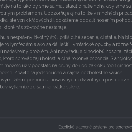
je na to, ako by sme sa mali starať o naše nohy, aby sme sa 
otným problémom. Upozorňuje aj na to, že v mnohých prípad
ika, ale vznik kŕčových žíl dokážeme oddialiť nosením pohodl
a, ktoré nás zbytočne nesťahuje.
áhu a nesprávny životný štýl, príliš dlhé sedenie, či státie. Na bl
o je to lymfedém a ako sa dá liečiť. Lymfatické opuchy a rôzne
 sú neriešiteľný problém. Ani nevyžaduje dlhodobú hospitalizáci
, ktoré sprevádzajú bolesti a dlhá rekonvalescencia. S angiol
 môžete už v podstate na druhý deň od zákroku robiť činnost
 bežné. Zbavte sa jednoducho a najmä bezbolestne vašich
ovými žilami pomocou inovatívnych zdravotných postupov a 
áv vytiahnite zo šatníka krátke sukne.
Estetické sklenené zásteny pre sprchov