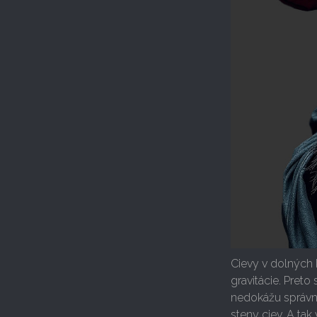
Cievy v dolných 
gravitácie. Pret
nedokážu správn
steny ciev. A tak