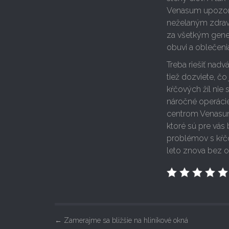
Venasum upozorňu
neželaným zdrav
za všetkým genet
obuvi a oblečeni
Treba riešiť nadv
tiež dozviete, č
kŕčových žíl nie
náročné operácie
centrom Venasum
ktoré sú pre vás
problémov s kŕč
leto znova bez ob
P
←
Zamerajme sa bližšie na hliníkové okná