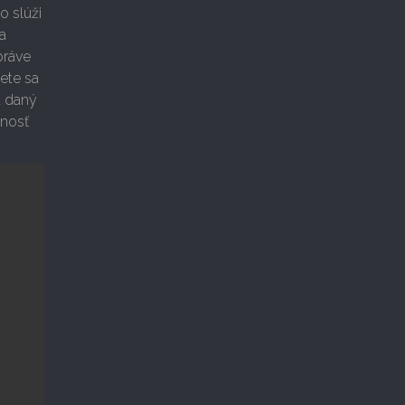
o slúži
na
práve
ete sa
a daný
čnosť