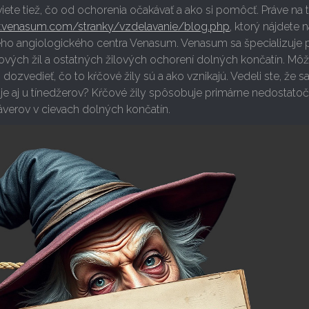
iete tiež, čo od ochorenia očakávať a ako si pomôcť. Práve na t
.venasum.com/stranky/vzdelavanie/blog.php
, ktorý nájdete 
ho angiologického centra Venasum. Venasum sa špecializuje 
vých žíl a ostatných žilových ochorení dolných končatín. Môž
ozvedieť, čo to kŕčové žily sú a ako vznikajú. Vedeli ste, že s
e aj u tínedžerov? Kŕčové žily spôsobuje primárne nedostato
verov v cievach dolných končatín.