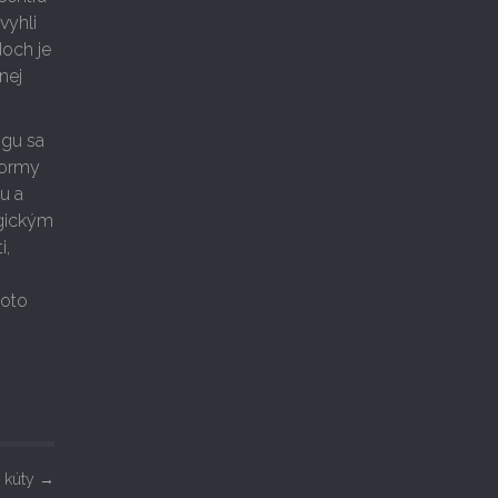
vyhli
och je
nej
ogu sa
 formy
u a
ogickým
i,
toto
é kúty
→