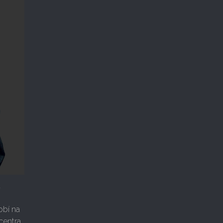
u
obí na
 centra