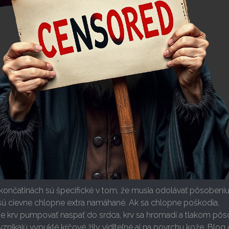
končatinách sú špecifické v tom, že musia odolávať pôsobeni
o sú cievne chlopne extra namáhané. Ak sa chlopne poškodia,
e krv pumpovať naspať do srdca, krv sa hromadí a tlakom pôs
 vznikajú vypuklé kŕčové žily viditeľné aj na povrchu kože. Blog