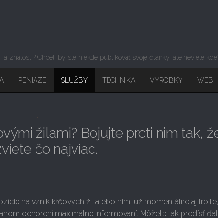
sti a znalosti? Chceli by ste niekde publikovať svoje články, ale neviete kd
A
PENIAZE
SLUŽBY
TECHNIKA
VÝROBKY
WEB
ovými žilami? Bojujte proti nim tak, ž
viete čo najviac.
ície na vznik kŕčových žíl alebo nimi už momentálne aj trpíte,
danom ochorení maximálne informovaní. Môžete tak predísť ďa