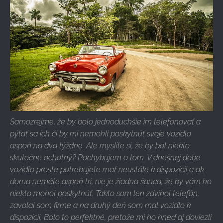
Samozrejme, že by bolo jednoduchšie im telefonovať a
pýtať sa ich či by mi nemohli poskytnúť svoje vozidlo
aspoň na dva týždne. Ale myslíte si, že by bol niekto
skutočne ochotný? Pochybujem o tom. V dnešnej dobe
vozidlo proste potrebujete mať neustále k dispozícii a ak
doma nemáte aspoň tri, nie je žiadna šanca, že by vám ho
niekto mohol poskytnúť. Takto som len zdvihol telefón,
zavolal som firme a na druhý deň som mal vozidlo k
dispozícii. Bolo to perfektné, pretože mi ho hneď aj doviezli