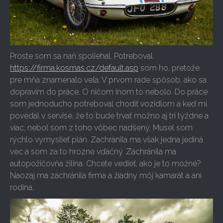
Proste som sa naň spoliehal. Potreboval
https://firma.kosmas.cz/default.asp
som ho, pretože
pre mňa znamenalo veľa. V prvom rade spôsob, ako sa
dopravím do práce. O ničom inom to nebolo. Do práce
som jednoducho potreboval chodiť vozidlom a keď mi
povedal v servise, že to bude trvať možno aj tri týždne a
viac, nebol som z toho vôbec nadšený. Musel som
rýchlo vymyslieť plán. Zachránila ma však jedna jediná
vec a som za to hrozne vďačný. Zachránila ma
autopožičovňa žilina
. Chcete vedieť, ako je to možné?
Naozaj ma zachránila firma a žiadny môj kamarát a ani
rodina.