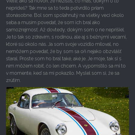
Viete, ako sa hovorí, že nezistíš, čo máš, dokým o to
neprídeš? Tak mne sa to teda potvrdilo priam
stonásobne. Bol som spoľahnutý na všetky veci okolo
seba a musím povedať, že som ich bral ako
samozrejmosť. Až dovtedy, dokým som o ne neprišiel.
Je to tak so zdravím, s rodinou, ale aj s bežnými vecami,
ktoré sú okolo nás. Ja som svoje vozidlo miloval, no
nemôžem povedať, že by som sa oň nejako obzvlášť
staral. Proste som ho bral také, aké je. Je moje, tak si s
ním môžem robiť, čo len chcem. A vypomstilo sa mi to
v momente, keď sa mi pokazilo. Myslel som si, že sa
zrútim.