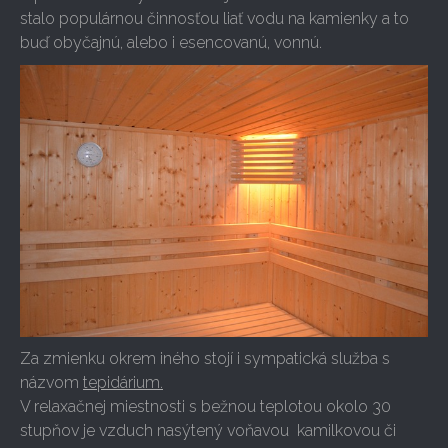
stalo populárnou činnosťou liať vodu na kamienky a to
buď obyčajnú, alebo i esencovanú, vonnú.
Za zmienku okrem iného stojí i sympatická služba s
názvom
tepidárium.
V relaxačnej miestnosti s bežnou teplotou okolo 30
stupňov je vzduch nasýtený voňavou kamilkovou či