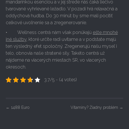
mandarínkou esenciou a v jej strede nás čaká liečivo
tvarované vyhrievané ležadlo. V pozadí hrá relaxačná a
oddychová hudba. Do 30 minút by sme mali pocítiť
celkové uvoľnenie sa a zregenerovanie.
• Wellness centrá nám však ponúkajú
ešte mnohé
iné služby
, ktoré určite radi uvítame a v podstate majú
ten výsledný efet spoločný. Zregenerujú našu myseľ i
telo, obnovia naše stratené sily. Takéto centrá už
nájdeme na viacerých miestach SR, vo viacerých
okresoch.
3.7/5 - (4 votes)
P
←
1488 Euro
Vitamíny? Žiadny problém
→
o
s