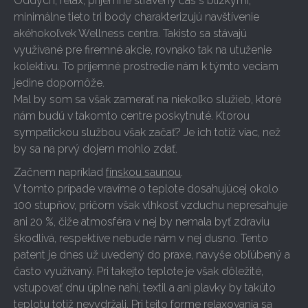
Oddych, relax, príjemne strávený čas s blízkymi,
minimálne tieto tri body charakterizujú navštívenie
akéhokoľvek Wellness centra. Takisto sa stávajú
využívané pre firemné akcie, rovnako tak na utuženie
kolektívu. To príjemné prostredie nám k týmto veciam
jedine dopomôže.
Mal by som sa však zamerať na niekoľko služieb, ktoré
nám budú v takomto centre poskytnuté. Ktorou
sympatickou službou však začať? Je ich totiž viac, než
by sa na prvý dojem mohlo zdať.
Začnem napríklad
fínskou saunou
.
V tomto prípade vravíme o teplote dosahujúcej okolo
100 stupňov, pričom však vlhkosť vzduchu nepresahuje
ani 20 %, čiže atmosféra v nej by nemala byť zdraviu
škodlivá, respektíve nebude nám v nej dusno. Tento
patent je dnes už uvedený do praxe, navyše obľúbený a
často využívaný. Pri takejto teplote je však dôležité,
vstupovať dnu úplne nahí, textil a ani plavky by takúto
teplotu totiž nevydržali. Pri tejto forme relaxovania sa